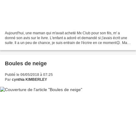
Aujourd'hui, une maman qui m'avait acheté Mx Club pour son fils, m' a
donné son avis sur le livre. L'enfant a adoré et demandé si j'avais écrit une
suite. Il a un peu de chance, je suis entrain de l'écrire en ce moment😉. Mais
il devra patienter un peu....
Boules de neige
Publié le 06/05/2018 à 07:25
Par
cynthia KIMBERLEY