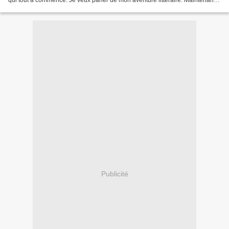
qui tout à commencé. Je veux parler de mon aventure littéraire. Maintenant,
un nouveau projet prend...
Publicité