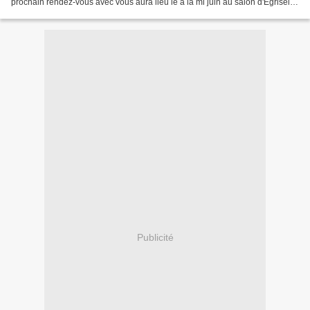
prochain rendez-vous avec vous aura lieu le à la mi juin au salon d'Egriselle
le Bocage.
Publicité