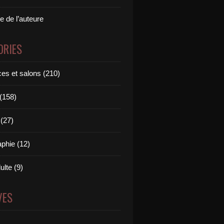
e de l’auteure
ORIES
es et salons (210)
 (158)
(27)
aphie (12)
ulte (9)
VES