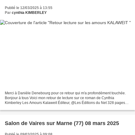
Publié le 12/03/2025 à 13:55
Par
cynthia KIMBERLEY
Merci à Danièle Denebourg pour ce retour qui m'a profondément touchée.
Bonjour à tous Voici mon retour de lecture sur ce roman de Cynthia
Kimberley Les Amours Kalaweit Éditeur, @Les Éditions du Net 328 pages
Résumé Quand une photographe animalière , Marine...
Salon de Vaires sur Marne (77) 08 mars 2025
Publié le 09/03/2025 à 09:08