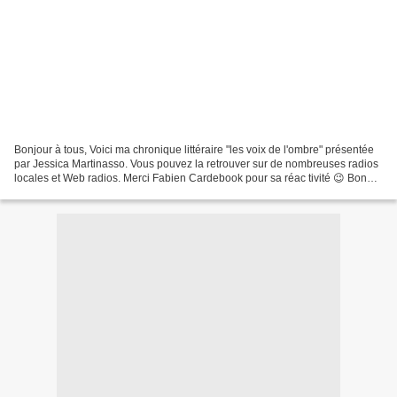
Bonjour à tous, Voici ma chronique littéraire "les voix de l'ombre" présentée
par Jessica Martinasso. Vous pouvez la retrouver sur de nombreuses radios
locales et Web radios. Merci Fabien Cardebook pour sa réac tivité 😉 Bonne
écoute https://youtu.be/...