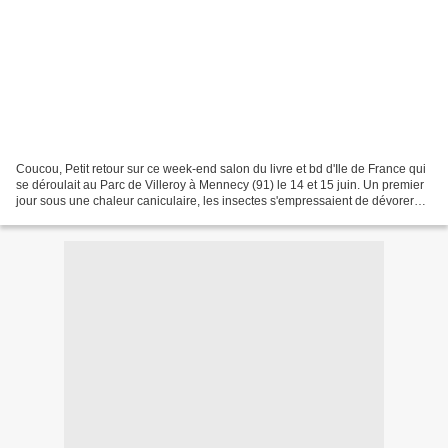
Coucou, Petit retour sur ce week-end salon du livre et bd d'Ile de France qui
se déroulait au Parc de Villeroy à Mennecy (91) le 14 et 15 juin. Un premier
jour sous une chaleur caniculaire, les insectes s'empressaient de dévorer
cette nouvelle carte au...