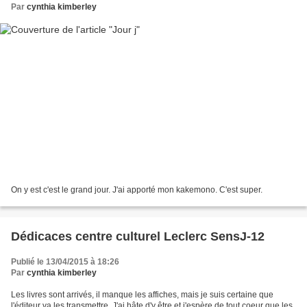
Par
cynthia kimberley
On y est c'est le grand jour. J'ai apporté mon kakemono. C'est super.
Dédicaces centre culturel Leclerc SensJ-12
Publié le 13/04/2015 à 18:26
Par
cynthia kimberley
Les livres sont arrivés, il manque les affiches, mais je suis certaine que
l'éditeur va les transmettre. J'ai hâte d'y être et j'espère de tout coeur que les