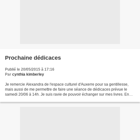
Prochaine dédicaces
Publié le 20/05/2015 à 17:16
Par
cynthia kimberley
Je remercie Alexandra de l'espace culturel d'Auxerre pour sa gentillesse,
mais aussi de me permettre de faire une séance de dédicaces prévue le
samedi 20/06 à 14h. Je suis ravie de pouvoir échanger sur mes livres. En
plus, je devrais aussi faire des dédicaces...