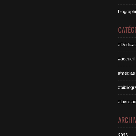
biographi
CATÉG
#Dédicac
#accueil
#médias 
#bibliogr
#Livre ad
ARCHI
2026