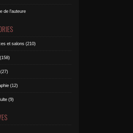
e de l’auteure
ORIES
es et salons (210)
 (158)
(27)
aphie (12)
ulte (9)
VES