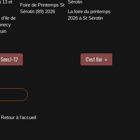
Foire de Printemps St
Sérotin (89) 2026
La foire du printemps
 d'Ile de
2026 à St Sérotin
nnecy
juin
 SensJ-12
C'est fini
Retour à l'accueil