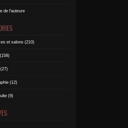
e de l’auteure
ORIES
es et salons (210)
 (158)
(27)
aphie (12)
ulte (9)
VES