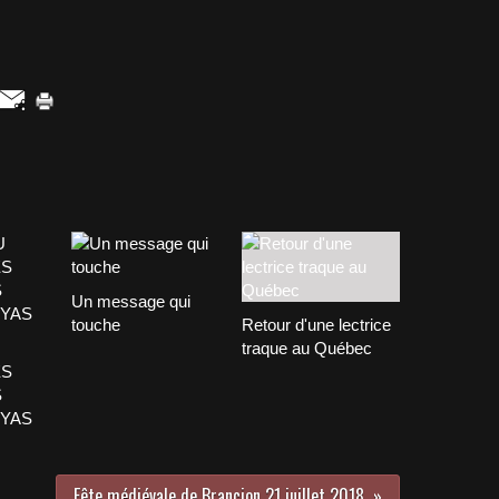
Un message qui
touche
Retour d'une lectrice
traque au Québec
ES
S
YAS
Fête médiévale de Brancion 21 juillet 2018