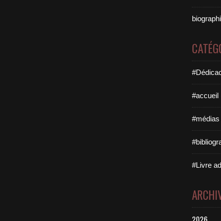
biographi
CATÉG
#Dédicac
#accueil
#médias 
#bibliogr
#Livre ad
ARCHI
2026