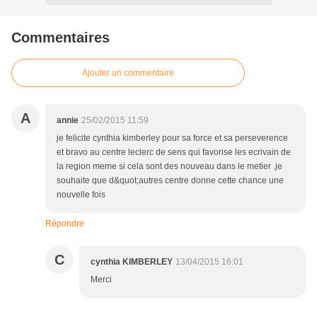
Commentaires
Ajouter un commentaire
A
annie
25/02/2015 11:59
je felicite cynthia kimberley pour sa force et sa perseverence
et bravo au centre leclerc de sens qui favorise les ecrivain de
la region meme si cela sont des nouveau dans le metier .je
souhaite que d&quot;autres centre donne cette chance une
nouvelle fois
Répondre
C
cynthia KIMBERLEY
13/04/2015 16:01
Merci