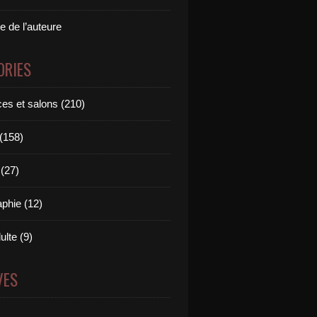
e de l’auteure
ORIES
es et salons (210)
 (158)
(27)
aphie (12)
ulte (9)
VES