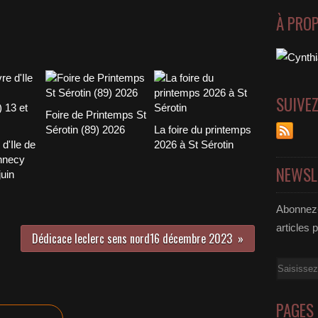
À PRO
SUIVE
Foire de Printemps St
Sérotin (89) 2026
La foire du printemps
 d'Ile de
2026 à St Sérotin
nnecy
NEWSL
juin
Abonnez-
articles 
Dédicace leclerc sens nord16 décembre 2023
Email
PAGES