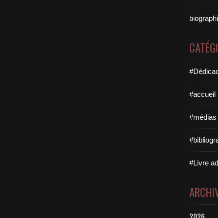
biographi
CATÉG
#Dédicac
#accueil
#médias 
#bibliogr
#Livre ad
ARCHI
2026