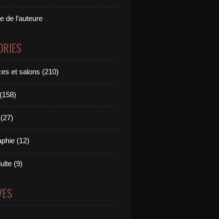
e de l’auteure
ORIES
es et salons (210)
 (158)
(27)
aphie (12)
ulte (9)
VES