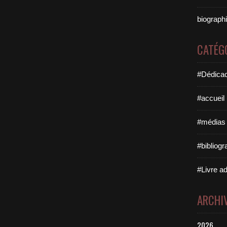
biographi
CATÉG
#Dédicac
#accueil
#médias 
#bibliogr
#Livre ad
ARCHI
2026