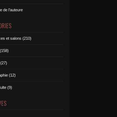
e de l’auteure
ORIES
es et salons (210)
 (158)
(27)
aphie (12)
ulte (9)
VES