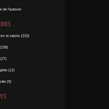
e de l’auteure
ORIES
es et salons (210)
 (158)
(27)
aphie (12)
ulte (9)
VES