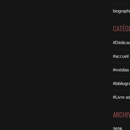
biographi
CATÉG
#Dédicac
#accueil
#médias 
#bibliogr
#Livre ad
ARCHI
2026