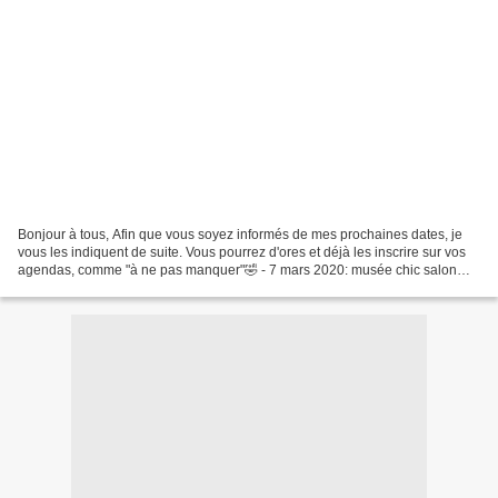
Bonjour à tous, Afin que vous soyez informés de mes prochaines dates, je
vous les indiquent de suite. Vous pourrez d'ores et déjà les inscrire sur vos
agendas, comme "à ne pas manquer"🤣 - 7 mars 2020: musée chic salon
organisé par l'association les mots...