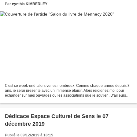
Par
cynthia KIMBERLEY
C'est ce week-end, alors venez nombreux. Comme chaque année depuis 3
ans, je serai présente avec un immense plaisir. Alors rejoignez moi pour
échanger sur mes ouvrages ou les associations que je soutien. D'ailleurs
très bientôt une ème sera soutenue....
Dédicace Espace Culturel de Sens le 07
décembre 2019
Publié le 09/12/2019 à 18:15