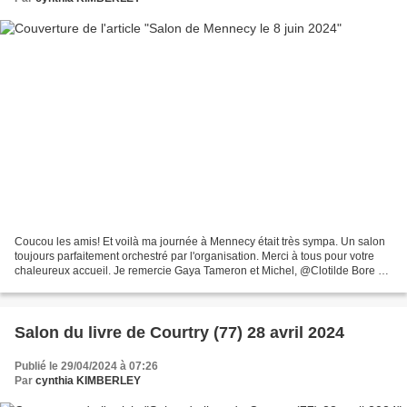
Coucou les amis! Et voilà ma journée à Mennecy était très sympa. Un salon
toujours parfaitement orchestré par l'organisation. Merci à tous pour votre
chaleureux accueil. Je remercie Gaya Tameron et Michel, @Clotilde Bore et
la personne qui était avec...
Salon du livre de Courtry (77) 28 avril 2024
Publié le 29/04/2024 à 07:26
Par
cynthia KIMBERLEY